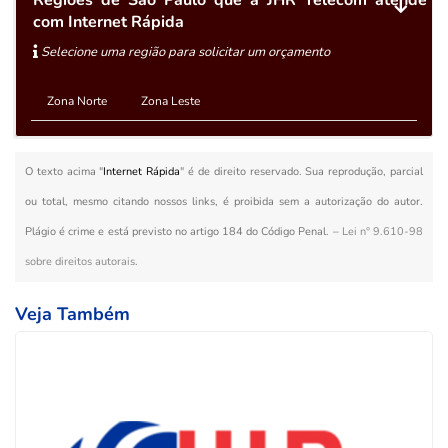
com Internet Rápida
Selecione uma região para solicitar um orçamento
Zona Norte
Zona Leste
O texto acima "
Internet Rápida
" é de direito reservado. Sua reprodução, parcial
ou total, mesmo citando nossos links, é proibida sem a autorização do autor.
Plágio é crime e está previsto no artigo 184 do Código Penal. –
Lei n° 9.610-98
sobre direitos autorais
.
Veja Também