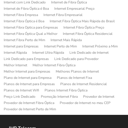
Internet com Link Dedicado
Internet de Fibra Óptica
Internet de Fibra Óptica é Boa
Internet Empresarial Preço
Internet Fibra Empresa
Internet Fibra Empresarial
Internet Fibra Óptica é Boa
Internet Fibra Óptica Mais Rápida do Brasil
Internet Fibra Optica para Empresas
Internet Fibra Óptica Preço
Internet Fibra Óptica Qual a Melhor
Internet Fibra Óptica Residencial
Internet Fibra Perto de Mim
Internet Mais Rápida
Internet para Empresas
Internet Perto de Mim
Internet Próximo a Mim
Internet Rápida
Internet Ultra Rápida
Link Dedicado de Internet
Link Dedicado para Empresas
Link Dedicado para Provedor
Melhor Internet
Melhor Internet Fibra Óptica
Melhor Internet para Empresas
Melhores Planos de Internet
Plano de Internet para Empresa
Planos de Internet Fixa
Planos de Internet para Empresas
Planos de Internet Residencial
Planos de Internet Wifi
Planos Internet Fibra Óptica
Preço Link Dedicado
Promoção Internet Fibra
Provedor de Internet
Provedor de Internet Fibra Óptica
Provedor de Internet no meu CEP
Provedor de Internet Perto de Mim