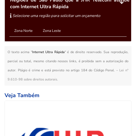
com Internet Ultra Rápida
Selecione uma região para solicitar um orçamento
Zona Norte
Zona Leste
O texto acima "
Internet Ultra Rápida
" é de direito reservado. Sua reprodução,
parcial ou total, mesmo citando nossos links, é proibida sem a autorização do
autor. Plágio é crime e está previsto no artigo 184 do Código Penal. –
Lei n°
9.610-98 sobre direitos autorais
.
Veja Também