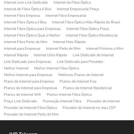
Internet com Link Dedicado
Internet de Fibra Óptica
Internet de Fibra Óptica é Boa
Internet Empresarial Preço
Internet Fibra Empresa
Internet Fibra Empresarial
Internet Fibra Óptica é Boa
Internet Fibra Óptica Mais Rápida do Brasil
Internet Fibra Optica para Empresas
Internet Fibra Óptica Preço
Internet Fibra Óptica Qual a Melhor
Internet Fibra Óptica Residencial
Internet Fibra Perto de Mim
Internet Mais Rápida
Internet para Empresas
Internet Perto de Mim
Internet Próximo a Mim
Internet Rápida
Internet Ultra Rápida
Link Dedicado de Internet
Link Dedicado para Empresas
Link Dedicado para Provedor
Melhor Internet
Melhor Internet Fibra Óptica
Melhor Internet para Empresas
Melhores Planos de Internet
Plano de Internet para Empresa
Planos de Internet Fixa
Planos de Internet para Empresas
Planos de Internet Residencial
Planos de Internet Wifi
Planos Internet Fibra Óptica
Preço Link Dedicado
Promoção Internet Fibra
Provedor de Internet
Provedor de Internet Fibra Óptica
Provedor de Internet no meu CEP
Provedor de Internet Perto de Mim