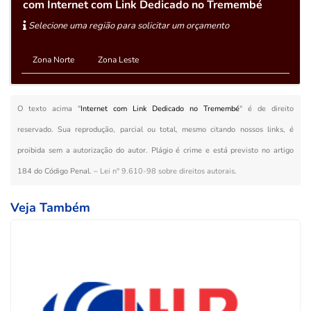
com Internet com Link Dedicado no Tremembé
Selecione uma região para solicitar um orçamento
Zona Norte
Zona Leste
O texto acima "
Internet com Link Dedicado no Tremembé
" é de direito
reservado. Sua reprodução, parcial ou total, mesmo citando nossos links, é
proibida sem a autorização do autor. Plágio é crime e está previsto no artigo
184 do Código Penal. –
Lei n° 9.610-98 sobre direitos autorais
.
Veja Também