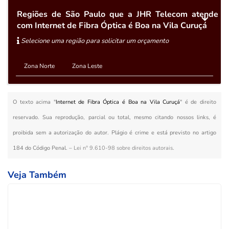
Regiões de São Paulo que a JHR Telecom atende
com Internet de Fibra Óptica é Boa na Vila Curuçá
Selecione uma região para solicitar um orçamento
Zona Norte
Zona Leste
O texto acima "
Internet de Fibra Óptica é Boa na Vila Curuçá
" é de direito
reservado. Sua reprodução, parcial ou total, mesmo citando nossos links, é
proibida sem a autorização do autor. Plágio é crime e está previsto no artigo
184 do Código Penal. –
Lei n° 9.610-98 sobre direitos autorais
.
Veja Também