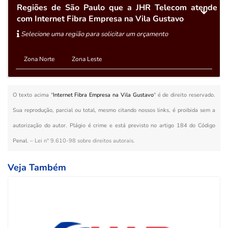
Regiões de São Paulo que a JHR Telecom atende
com Internet Fibra Empresa na Vila Gustavo
Selecione uma região para solicitar um orçamento
Zona Norte
Zona Leste
O texto acima "
Internet Fibra Empresa na Vila Gustavo
" é de direito reservado.
Sua reprodução, parcial ou total, mesmo citando nossos links, é proibida sem a
autorização do autor. Plágio é crime e está previsto no artigo 184 do Código
Penal. –
Lei n° 9.610-98 sobre direitos autorais
.
Veja Também