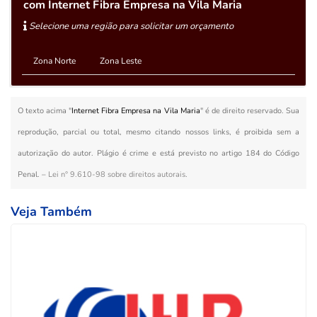
com Internet Fibra Empresa na Vila Maria
Selecione uma região para solicitar um orçamento
Zona Norte
Zona Leste
O texto acima "
Internet Fibra Empresa na Vila Maria
" é de direito reservado. Sua
reprodução, parcial ou total, mesmo citando nossos links, é proibida sem a
autorização do autor. Plágio é crime e está previsto no artigo 184 do Código
Penal. –
Lei n° 9.610-98 sobre direitos autorais
.
Veja Também