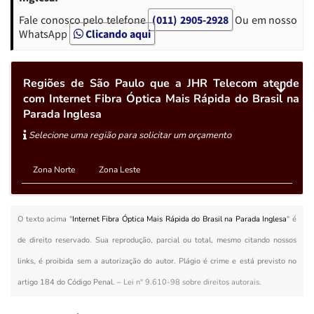
Fale conosco pelo telefone
(011) 2905-2928
Ou em nosso
WhatsApp
Clicando aqui
Regiões de São Paulo que a JHR Telecom atende
com Internet Fibra Óptica Mais Rápida do Brasil na
Parada Inglesa
Selecione uma região para solicitar um orçamento
Zona Norte
Zona Leste
O texto acima "
Internet Fibra Óptica Mais Rápida do Brasil na Parada Inglesa
" é
de direito reservado. Sua reprodução, parcial ou total, mesmo citando nossos
links, é proibida sem a autorização do autor. Plágio é crime e está previsto no
artigo 184 do Código Penal. –
Lei n° 9.610-98 sobre direitos autorais
.