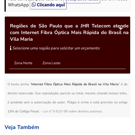
WhatsApp
Clicando aqui
Regiões de São Paulo que a JHR Telecom atende
com Internet Fibra Óptica Mais Rápida do Brasil na
Vila Maria
Selecione uma região para solicitar um orçamento
Zona Norte
Zona Leste
O texto acima "
Internet Fibra Óptica Mais Rápida do Brasil na Vila Maria
" é de
direito reservado. Sua reprodução, parcial ou total, mesmo citando nossos links,
é proibida sem a autorização do autor. Plágio é crime e está previsto no artigo
184 do Código Penal. –
Lei n° 9.610-98 sobre direitos autorais
.
Veja Também