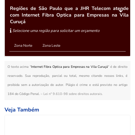
Regiões de São Paulo que a JHR Telecom atende
com Internet Fibra Optica para Empresas na Vila
Curuçá
Selecione uma região para solicitar um orçamento
Zona Norte
Zona Leste
O texto acima "
Internet Fibra Optica para Empresas na Vila Curuçá
" é de direito
reservado. Sua reprodução, parcial ou total, mesmo citando nossos links, é
proibida sem a autorização do autor. Plágio é crime e está previsto no artigo
184 do Código Penal. –
Lei n° 9.610-98 sobre direitos autorais
.
Veja Também