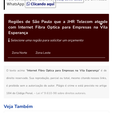
WhatsApp
Clicando aqui
Regiões de São Paulo que a JHR Telecom atende
com Internet Fibra Optica para Empresas na Vila
Esperança
Selecione uma região para solicitar um orçamento
Zona Norte
Zona Leste
O texto acima "
Internet Fibra Optica para Empresas na Vila Esperança
" é de
direito reservado. Sua reprodução, parcial ou total, mesmo citando nossos links,
é proibida sem a autorização do autor. Plágio é crime e está previsto no artigo
184 do Código Penal. –
Lei n° 9.610-98 sobre direitos autorais
.
Veja Também