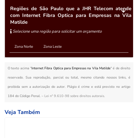
Regiões de São Paulo que a JHR Telecom atende
com Internet Fibra Optica para Empresas na Vila
Matilde
Selecione uma região para solicitar um orçamento
Zona Norte
Zona Leste
O texto acima "
Internet Fibra Optica para Empresas na Vila Matilde
" é de direito
reservado. Sua reprodução, parcial ou total, mesmo citando nossos links, é
proibida sem a autorização do autor. Plágio é crime e está previsto no artigo
184 do Código Penal. –
Lei n° 9.610-98 sobre direitos autorais
.
Veja Também