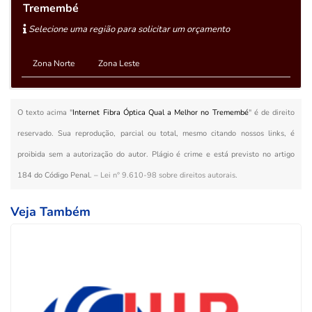
Tremembé
Selecione uma região para solicitar um orçamento
Zona Norte
Zona Leste
O texto acima "
Internet Fibra Óptica Qual a Melhor no Tremembé
" é de direito
reservado. Sua reprodução, parcial ou total, mesmo citando nossos links, é
proibida sem a autorização do autor. Plágio é crime e está previsto no artigo
184 do Código Penal. –
Lei n° 9.610-98 sobre direitos autorais
.
Veja Também