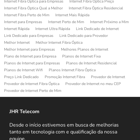
Internet Fibra Optica para Empresas
Internet Fibra Óptica Preço
Internet Fibra Óptica Qual a Melhor
Internet Fibra Óptica Residencial
Internet Fibra Perto de Mim
Internet Mais Rápida
Internet para Empresas
Internet Perto de Mim
Internet Próximo a Mim
Internet Rápida
Internet Ultra Rápida
Link Dedicado de Internet
Link Dedicado para Empresas
Link Dedicado para Provedor
Melhor Internet
Melhor Internet Fibra Óptica
Melhor Internet para Empresas
Melhores Planos de Internet
Plano de Internet para Empresa
Planos de Internet Fixa
Planos de Internet para Empresas
Planos de Internet Residencial
Planos de Internet Wifi
Planos Internet Fibra Óptica
Preço Link Dedicado
Promoção Internet Fibra
Provedor de Internet
Provedor de Internet Fibra Óptica
Provedor de Internet no meu CEP
Provedor de Internet Perto de Mim
JHR Telecom
Desde o início estivemos em busca de melhorias
tanto em tecnologia com e qualificação da nossa
equipe.