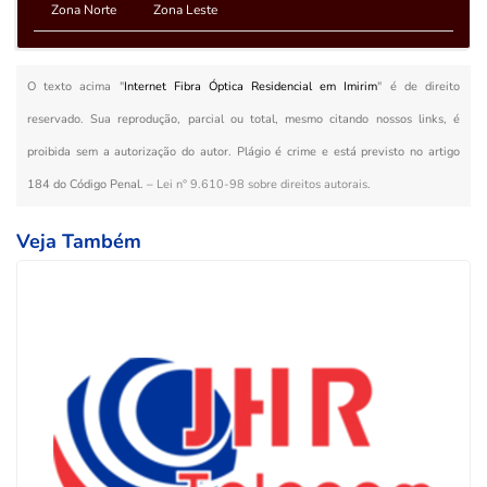
Zona Norte
Zona Leste
O texto acima "
Internet Fibra Óptica Residencial em Imirim
" é de direito
reservado. Sua reprodução, parcial ou total, mesmo citando nossos links, é
proibida sem a autorização do autor. Plágio é crime e está previsto no artigo
184 do Código Penal. –
Lei n° 9.610-98 sobre direitos autorais
.
Veja Também