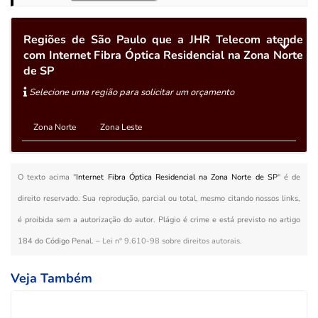
Regiões de São Paulo que a JHR Telecom atende
com Internet Fibra Óptica Residencial na Zona Norte
de SP
Selecione uma região para solicitar um orçamento
Zona Norte
Zona Leste
O texto acima "
Internet Fibra Óptica Residencial na Zona Norte de SP
" é de
direito reservado. Sua reprodução, parcial ou total, mesmo citando nossos links,
é proibida sem a autorização do autor. Plágio é crime e está previsto no artigo
184 do Código Penal. –
Lei n° 9.610-98 sobre direitos autorais
.
Veja Também