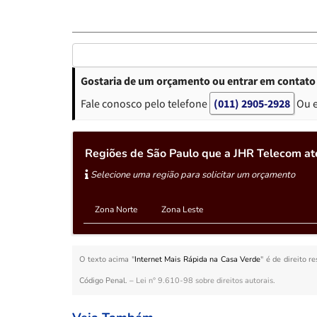
Gostaria de um orçamento ou entrar em contato 
Fale conosco pelo telefone
(011) 2905-2928
Ou 
Regiões de São Paulo que a JHR Telecom at
Selecione uma região para solicitar um orçamento
Zona Norte
Zona Leste
O texto acima "
Internet Mais Rápida na Casa Verde
" é de direito r
Código Penal. –
Lei n° 9.610-98 sobre direitos autorais
.