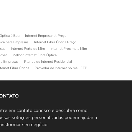
 Óptica é Boa
Internet Empresarial Preço
tica para Empresas
Internet Fibra Óptica Preço
esas
Internet Perto de Mim
Internet Próximo a Mim
ernet
Melhor Internet Fibra Óptica
ara Empresas
Planos de Internet Residencial
ternet Fibra Óptica
Provedor de Internet no meu CEP
ONTATO
ntre em contato conosco e descubra como
ossas soluções personalizadas podem ajudar a
ransformar seu negócio.