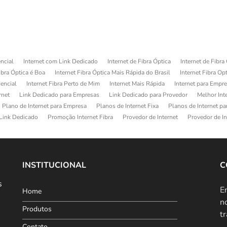
ncial
Internet com Link Dedicado
Internet de Fibra Óptica
Internet de Fibra
ibra Óptica é Boa
Internet Fibra Óptica Mais Rápida do Brasil
Internet Fibra Op
dencial
Internet Fibra Perto de Mim
Internet Mais Rápida
Internet para Empr
rnet
Link Dedicado para Empresas
Link Dedicado para Provedor
Melhor Int
Plano de Internet para Empresa
Planos de Internet Fixa
Planos de Internet p
Link Dedicado
Promoção Internet Fibra
Provedor de Internet
Provedor de In
INSTITUCIONAL
C
s
E
Home
n
Produtos
t
Contato