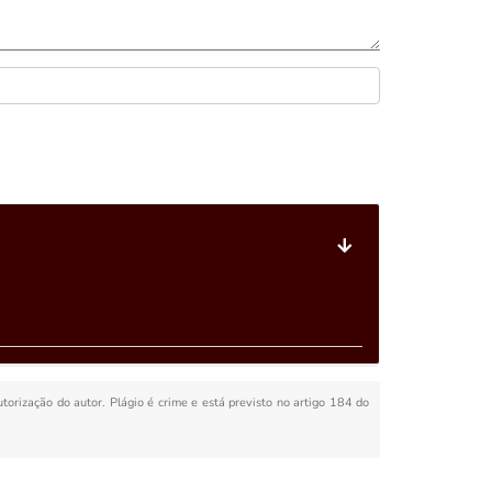
utorização do autor. Plágio é crime e está previsto no artigo 184 do