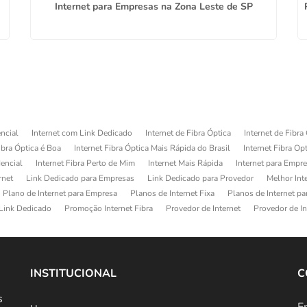
Internet para Empresas na Zona Leste de SP
ncial
Internet com Link Dedicado
Internet de Fibra Óptica
Internet de Fibra
ibra Óptica é Boa
Internet Fibra Óptica Mais Rápida do Brasil
Internet Fibra Op
dencial
Internet Fibra Perto de Mim
Internet Mais Rápida
Internet para Empr
rnet
Link Dedicado para Empresas
Link Dedicado para Provedor
Melhor Int
Plano de Internet para Empresa
Planos de Internet Fixa
Planos de Internet p
Link Dedicado
Promoção Internet Fibra
Provedor de Internet
Provedor de In
INSTITUCIONAL
C
s