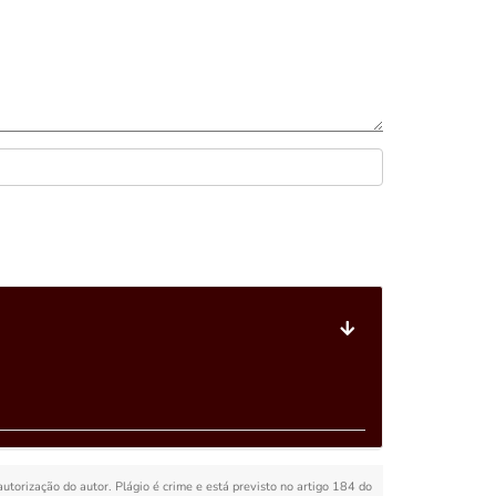
autorização do autor. Plágio é crime e está previsto no artigo 184 do