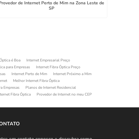
Provedor de Internet Perto de Mim na Zona Leste de
Plano
SP
 Óptica é Boa
Internet Empresarial Preço
tica para Empresas
Internet Fibra Óptica Preço
esas
Internet Perto de Mim
Internet Próximo a Mim
ernet
Melhor Internet Fibra Óptica
ara Empresas
Planos de Internet Residencial
ternet Fibra Óptica
Provedor de Internet no meu CEP
ONTATO