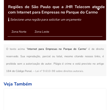
Regiões de São Paulo que a JHR Telecom atende
com Internet para Empresas no Parque do Carmo
Selecione uma região para solicitar um orçamento
Zona Norte
Zona Leste
O texto acima "
Internet para Empresas no Parque do Carmo
" é de direito
reservado. Sua reprodução, parcial ou total, mesmo citando nossos links, é
proibida sem a autorização do autor. Plágio é crime e está previsto no artigo
184 do Código Penal. –
Lei n° 9.610-98 sobre direitos autorais
.
Veja Também