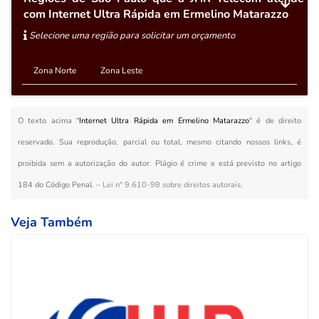
com Internet Ultra Rápida em Ermelino Matarazzo
Selecione uma região para solicitar um orçamento
Zona Norte
Zona Leste
O texto acima "
Internet Ultra Rápida em Ermelino Matarazzo
" é de direito
reservado. Sua reprodução, parcial ou total, mesmo citando nossos links, é
proibida sem a autorização do autor. Plágio é crime e está previsto no artigo
184 do Código Penal. –
Lei n° 9.610-98 sobre direitos autorais
.
Veja Também