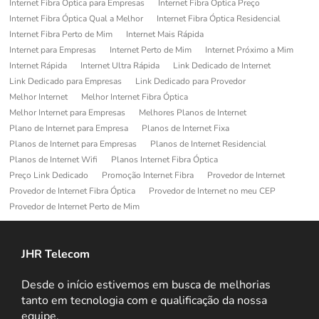
Internet Fibra Optica para Empresas
Internet Fibra Óptica Preço
Internet Fibra Óptica Qual a Melhor
Internet Fibra Óptica Residencial
Internet Fibra Perto de Mim
Internet Mais Rápida
Internet para Empresas
Internet Perto de Mim
Internet Próximo a Mim
Internet Rápida
Internet Ultra Rápida
Link Dedicado de Internet
Link Dedicado para Empresas
Link Dedicado para Provedor
Melhor Internet
Melhor Internet Fibra Óptica
Melhor Internet para Empresas
Melhores Planos de Internet
Plano de Internet para Empresa
Planos de Internet Fixa
Planos de Internet para Empresas
Planos de Internet Residencial
Planos de Internet Wifi
Planos Internet Fibra Óptica
Preço Link Dedicado
Promoção Internet Fibra
Provedor de Internet
Provedor de Internet Fibra Óptica
Provedor de Internet no meu CEP
Provedor de Internet Perto de Mim
JHR Telecom
Desde o início estivemos em busca de melhorias
tanto em tecnologia com e qualificação da nossa
equipe.