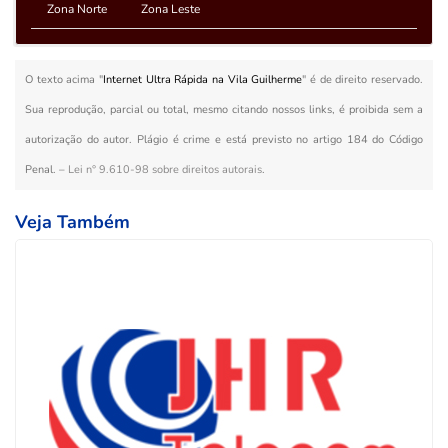
Zona Norte
Zona Leste
O texto acima "
Internet Ultra Rápida na Vila Guilherme
" é de direito reservado.
Sua reprodução, parcial ou total, mesmo citando nossos links, é proibida sem a
autorização do autor. Plágio é crime e está previsto no artigo 184 do Código
Penal. –
Lei n° 9.610-98 sobre direitos autorais
.
Veja Também