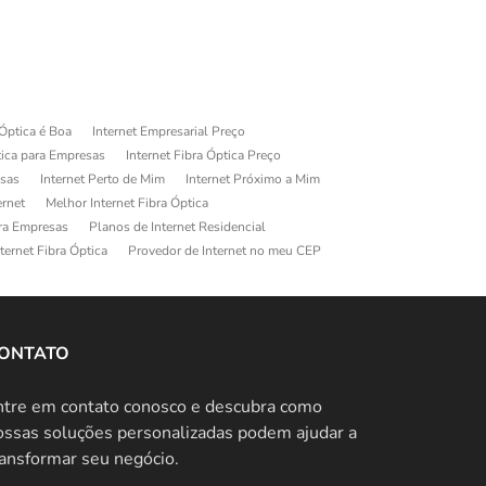
 Óptica é Boa
Internet Empresarial Preço
tica para Empresas
Internet Fibra Óptica Preço
esas
Internet Perto de Mim
Internet Próximo a Mim
ernet
Melhor Internet Fibra Óptica
ara Empresas
Planos de Internet Residencial
ternet Fibra Óptica
Provedor de Internet no meu CEP
ONTATO
ntre em contato conosco e descubra como
ossas soluções personalizadas podem ajudar a
ransformar seu negócio.