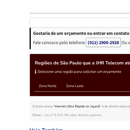
Gostaria de um orçamento ou entrar em contato 
Fale conosco pelo telefone
(011) 2905-2928
Ou 
Regiões de São Paulo que a JHR Telecom at
Selecione uma região para solicitar um orçamento
Zona Norte
Zona Leste
O texto acima "
Internet Ultra Rápida no Jaçanã
" é de direito reserv
Penal. –
Lei n° 9.610-98 sobre direitos autorais
.