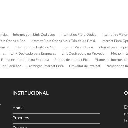
ncial
Internet com Link Dedicado
Internet de Fibra Óptica
Internet de Fibra
ibra Óptica é Boa
Internet Fibra Óptica Mais Rápida do Brasil
Internet Fibra Op
dencial
Internet Fibra Perto de Mim
Internet Mais Rápida
Internet para Empr
rnet
Link Dedicado para Empresas
Link Dedicado para Provedor
Melhor Int
Plano de Internet para Empresa
Planos de Internet Fixa
Planos de Internet p
Link Dedicado
Promoção Internet Fibra
Provedor de Internet
Provedor de In
INSTITUCIONAL
C
s
E
Home
n
Produtos
t
Contato