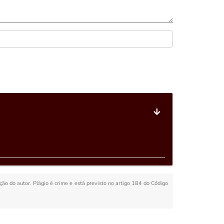
ação do autor. Plágio é crime e está previsto no artigo 184 do Código