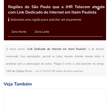
Regiões de São Paulo que a JHR Telecom atende
com Link Dedicado de Internet em Itaim Paulista
Selecione uma região para solicitar um orçamento
Zona Norte
Zona Leste
O texto acima "
Link Dedicado de Internet em Itaim Paulista
" é de direito
reservado. Sua reprodução, parcial ou total, mesmo citando nossos links, é
proibida sem a autorização do autor. Plágio é crime e está previsto no artigo
184 do Código Penal. –
Lei n° 9.610-98 sobre direitos autorais
.
Veja Também