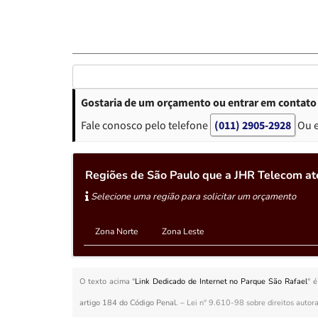
Gostaria de um orçamento ou entrar em contato 
Fale conosco pelo telefone
(011) 2905-2928
Ou 
Regiões de São Paulo que a JHR Telecom at
Selecione uma região para solicitar um orçamento
Zona Norte
Zona Leste
O texto acima "
Link Dedicado de Internet no Parque São Rafael
" é
artigo 184 do Código Penal. –
Lei n° 9.610-98 sobre direitos autora