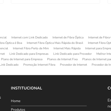
ncial
Internet com Link Dedicado
Internet de Fibra Óptica
Internet de Fibra
ibra Óptica é Boa
Internet Fibra Óptica Mais Rápida do Brasil
Internet Fibra Op
dencial
Internet Fibra Perto de Mim
Internet Mais Rápida
Internet para Empr
rnet
Link Dedicado para Empresas
Link Dedicado para Provedor
Melhor Int
Plano de Internet para Empresa
Planos de Internet Fixa
Planos de Internet p
Link Dedicado
Promoção Internet Fibra
Provedor de Internet
Provedor de In
INSTITUCIONAL
C
s
E
Home
n
Produtos