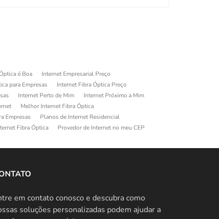
 Óptica é Boa
Internet Empresarial Preço
tica para Empresas
Internet Fibra Óptica Preço
esas
Internet Perto de Mim
Internet Próximo a Mim
ernet
Melhor Internet Fibra Óptica
ara Empresas
Planos de Internet Residencial
ternet Fibra Óptica
Provedor de Internet no meu CEP
ONTATO
ntre em contato conosco e descubra como
ossas soluções personalizadas podem ajudar a