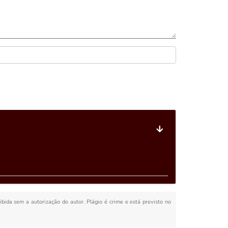
oibida sem a autorização do autor. Plágio é crime e está previsto no