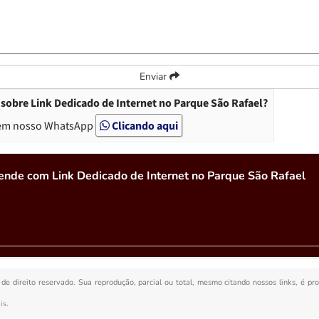
Enviar
sobre Link Dedicado de Internet no Parque São Rafael?
em nosso WhatsApp
Clicando aqui
ende com Link Dedicado de Internet no Parque São Rafael
 de direito reservado. Sua reprodução, parcial ou total, mesmo citando nossos links, é pr
is
.