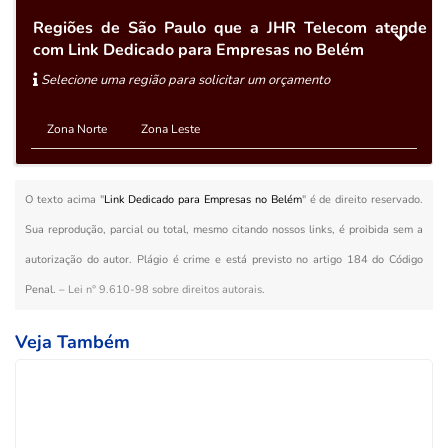
Regiões de São Paulo que a JHR Telecom atende
com Link Dedicado para Empresas no Belém
Selecione uma região para solicitar um orçamento
Zona Norte
Zona Leste
O texto acima "
Link Dedicado para Empresas no Belém
" é de direito reservado.
Sua reprodução, parcial ou total, mesmo citando nossos links, é proibida sem a
autorização do autor. Plágio é crime e está previsto no artigo 184 do Código
Penal. –
Lei n° 9.610-98 sobre direitos autorais
.
Veja Também