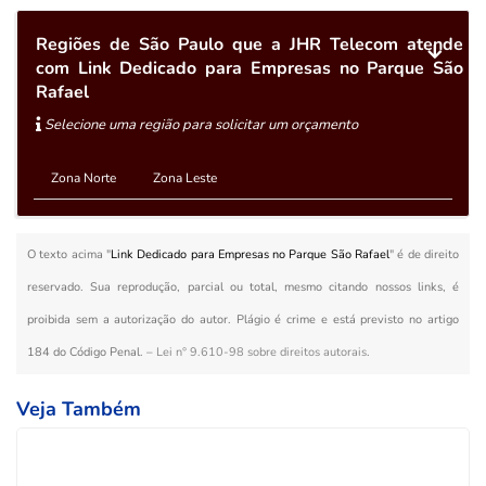
Regiões de São Paulo que a JHR Telecom atende
com Link Dedicado para Empresas no Parque São
Rafael
Selecione uma região para solicitar um orçamento
Zona Norte
Zona Leste
O texto acima "
Link Dedicado para Empresas no Parque São Rafael
" é de direito
reservado. Sua reprodução, parcial ou total, mesmo citando nossos links, é
proibida sem a autorização do autor. Plágio é crime e está previsto no artigo
184 do Código Penal. –
Lei n° 9.610-98 sobre direitos autorais
.
Veja Também