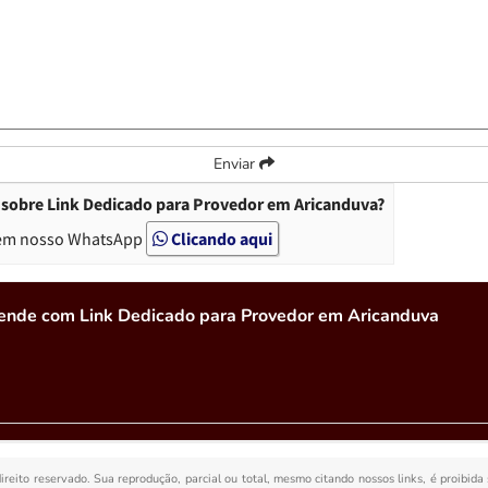
Enviar
 sobre Link Dedicado para Provedor em Aricanduva?
em nosso WhatsApp
Clicando aqui
tende com Link Dedicado para Provedor em Aricanduva
direito reservado. Sua reprodução, parcial ou total, mesmo citando nossos links, é proibida