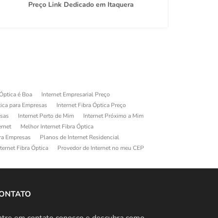
Preço Link Dedicado em Itaquera
Inte
 Óptica é Boa
Internet Empresarial Preço
tica para Empresas
Internet Fibra Óptica Preço
esas
Internet Perto de Mim
Internet Próximo a Mim
ernet
Melhor Internet Fibra Óptica
ara Empresas
Planos de Internet Residencial
ternet Fibra Óptica
Provedor de Internet no meu CEP
ONTATO