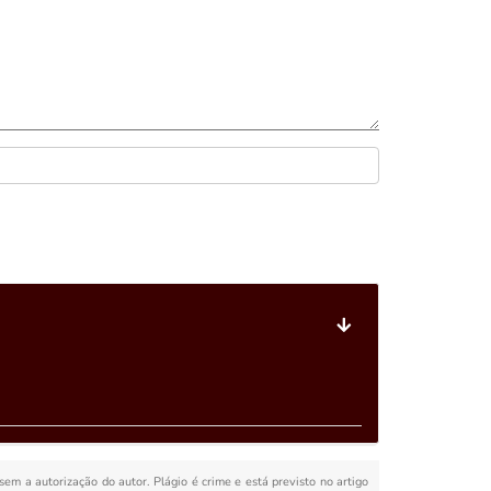
 sem a autorização do autor. Plágio é crime e está previsto no artigo