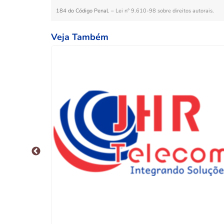
184 do Código Penal. –
Lei n° 9.610-98 sobre direitos autorais
.
Veja Também