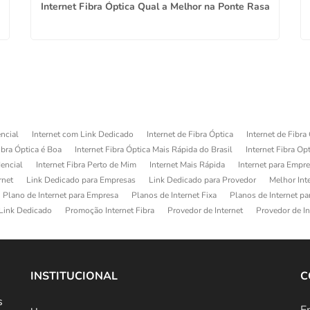
Internet Fibra Óptica Qual a Melhor na Ponte Rasa
ncial
Internet com Link Dedicado
Internet de Fibra Óptica
Internet de Fibra
ibra Óptica é Boa
Internet Fibra Óptica Mais Rápida do Brasil
Internet Fibra Op
dencial
Internet Fibra Perto de Mim
Internet Mais Rápida
Internet para Empr
rnet
Link Dedicado para Empresas
Link Dedicado para Provedor
Melhor Int
Plano de Internet para Empresa
Planos de Internet Fixa
Planos de Internet p
Link Dedicado
Promoção Internet Fibra
Provedor de Internet
Provedor de In
INSTITUCIONAL
C
s