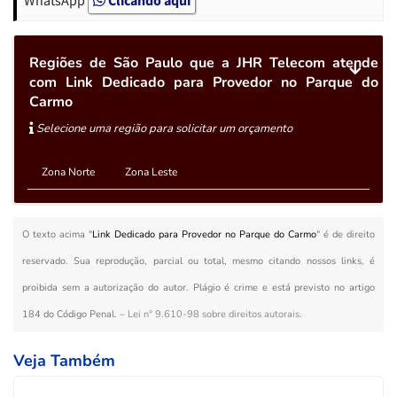
Regiões de São Paulo que a JHR Telecom atende
com Link Dedicado para Provedor no Parque do
Carmo
Selecione uma região para solicitar um orçamento
Zona Norte
Zona Leste
O texto acima "
Link Dedicado para Provedor no Parque do Carmo
" é de direito
reservado. Sua reprodução, parcial ou total, mesmo citando nossos links, é
proibida sem a autorização do autor. Plágio é crime e está previsto no artigo
184 do Código Penal. –
Lei n° 9.610-98 sobre direitos autorais
.
Veja Também