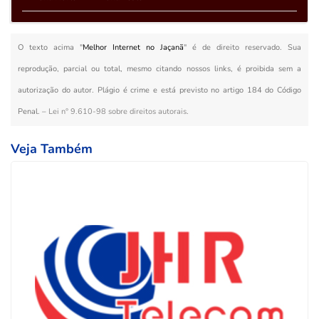
O texto acima "
Melhor Internet no Jaçanã
" é de direito reservado. Sua
reprodução, parcial ou total, mesmo citando nossos links, é proibida sem a
autorização do autor. Plágio é crime e está previsto no artigo 184 do Código
Penal. –
Lei n° 9.610-98 sobre direitos autorais
.
Veja Também