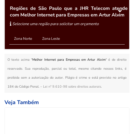
Regiões de São Paulo que a JHR Telecom atende
com Melhor Internet para Empresas em Artur Alvim
Selecione uma região para solicitar um orçamento
Zona Norte
Zona Leste
O texto acima "
Melhor Internet para Empresas em Artur Alvim
" é de direito
reservado. Sua reprodução, parcial ou total, mesmo citando nossos links, é
proibida sem a autorização do autor. Plágio é crime e está previsto no artigo
184 do Código Penal. –
Lei n° 9.610-98 sobre direitos autorais
.
Veja Também