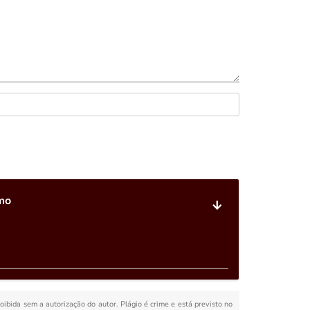
mo
roibida sem a autorização do autor. Plágio é crime e está previsto no