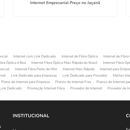
Internet Empresarial Preço no Jaçanã
ncial
Internet com Link Dedicado
Internet de Fibra Óptica
Internet de Fibra
ibra Óptica é Boa
Internet Fibra Óptica Mais Rápida do Brasil
Internet Fibra Op
dencial
Internet Fibra Perto de Mim
Internet Mais Rápida
Internet para Empr
rnet
Link Dedicado para Empresas
Link Dedicado para Provedor
Melhor Int
Plano de Internet para Empresa
Planos de Internet Fixa
Planos de Internet p
Link Dedicado
Promoção Internet Fibra
Provedor de Internet
Provedor de In
INSTITUCIONAL
C
s