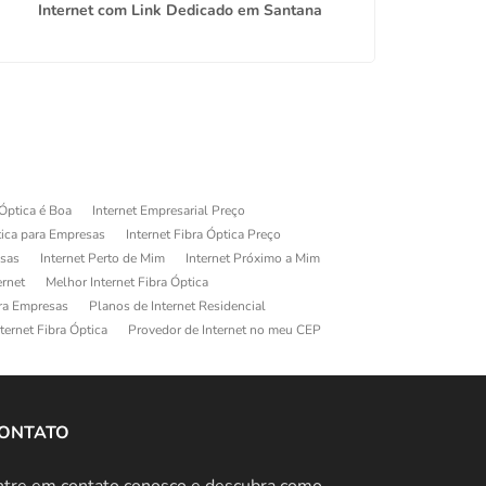
Internet com Link Dedicado em Santana
In
 Óptica é Boa
Internet Empresarial Preço
tica para Empresas
Internet Fibra Óptica Preço
esas
Internet Perto de Mim
Internet Próximo a Mim
ernet
Melhor Internet Fibra Óptica
ara Empresas
Planos de Internet Residencial
ternet Fibra Óptica
Provedor de Internet no meu CEP
ONTATO