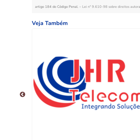
artigo 184 do Código Penal. –
Lei n° 9.610-98 sobre direitos autora
Veja Também