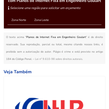
com Planos de Internet Fixa em Engenheiro Goulart
Selecione uma região para solicitar um orçamento
Zona Norte
Zona Leste
O texto acima "
Planos de Internet Fixa em Engenheiro Goulart
" é de direito
reservado. Sua reprodução, parcial ou total, mesmo citando nossos links, é
proibida sem a autorização do autor. Plágio é crime e está previsto no artigo
184 do Código Penal. –
Lei n° 9.610-98 sobre direitos autorais
.
Veja Também