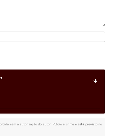
P
roibida sem a autorização do autor. Plágio é crime e está previsto no