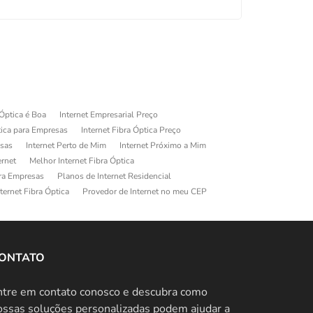
 Óptica é Boa
Internet Empresarial Preço
tica para Empresas
Internet Fibra Óptica Preço
esas
Internet Perto de Mim
Internet Próximo a Mim
ernet
Melhor Internet Fibra Óptica
ara Empresas
Planos de Internet Residencial
ternet Fibra Óptica
Provedor de Internet no meu CEP
ONTATO
ntre em contato conosco e descubra como
ossas soluções personalizadas podem ajudar a