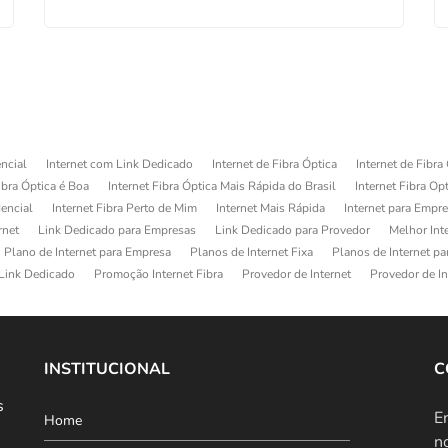
ncial
Internet com Link Dedicado
Internet de Fibra Óptica
Internet de Fibra
ibra Óptica é Boa
Internet Fibra Óptica Mais Rápida do Brasil
Internet Fibra Op
dencial
Internet Fibra Perto de Mim
Internet Mais Rápida
Internet para Empr
rnet
Link Dedicado para Empresas
Link Dedicado para Provedor
Melhor Int
Plano de Internet para Empresa
Planos de Internet Fixa
Planos de Internet p
Link Dedicado
Promoção Internet Fibra
Provedor de Internet
Provedor de In
INSTITUCIONAL
C
s
E
Home
n