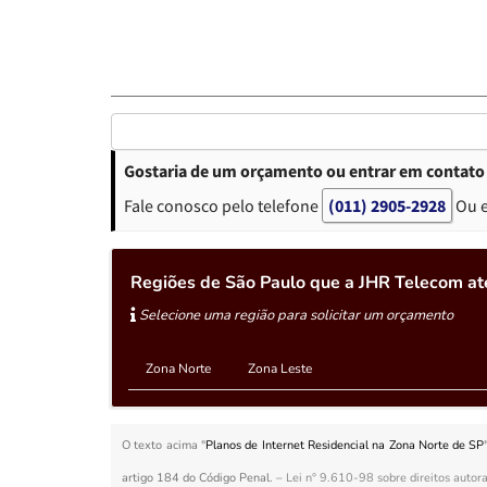
Gostaria de um orçamento ou entrar em contato 
Fale conosco pelo telefone
(011) 2905-2928
Ou 
Regiões de São Paulo que a JHR Telecom at
Selecione uma região para solicitar um orçamento
Zona Norte
Zona Leste
O texto acima "
Planos de Internet Residencial na Zona Norte de SP
artigo 184 do Código Penal. –
Lei n° 9.610-98 sobre direitos autora