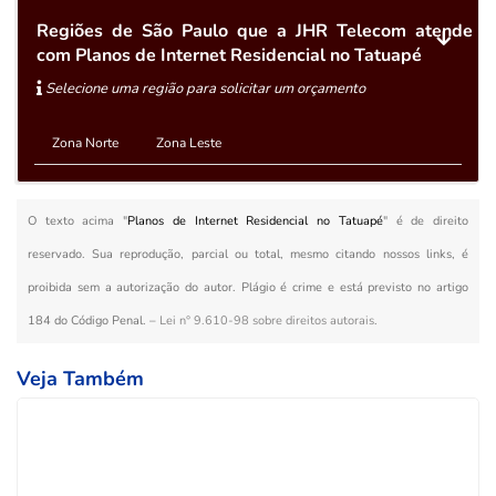
Regiões de São Paulo que a JHR Telecom atende
com Planos de Internet Residencial no Tatuapé
Selecione uma região para solicitar um orçamento
Zona Norte
Zona Leste
O texto acima "
Planos de Internet Residencial no Tatuapé
" é de direito
reservado. Sua reprodução, parcial ou total, mesmo citando nossos links, é
proibida sem a autorização do autor. Plágio é crime e está previsto no artigo
184 do Código Penal. –
Lei n° 9.610-98 sobre direitos autorais
.
Veja Também