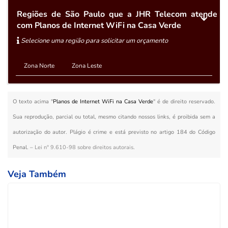
Regiões de São Paulo que a JHR Telecom atende
com Planos de Internet WiFi na Casa Verde
Selecione uma região para solicitar um orçamento
Zona Norte
Zona Leste
O texto acima "
Planos de Internet WiFi na Casa Verde
" é de direito reservado.
Sua reprodução, parcial ou total, mesmo citando nossos links, é proibida sem a
autorização do autor. Plágio é crime e está previsto no artigo 184 do Código
Penal. –
Lei n° 9.610-98 sobre direitos autorais
.
Veja Também