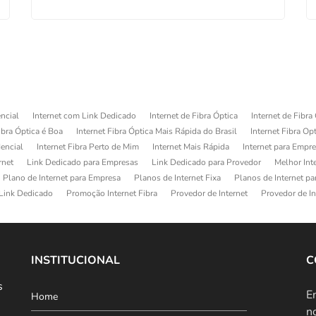
ncial
Internet com Link Dedicado
Internet de Fibra Óptica
Internet de Fibra
ibra Óptica é Boa
Internet Fibra Óptica Mais Rápida do Brasil
Internet Fibra Op
dencial
Internet Fibra Perto de Mim
Internet Mais Rápida
Internet para Empr
rnet
Link Dedicado para Empresas
Link Dedicado para Provedor
Melhor Int
Plano de Internet para Empresa
Planos de Internet Fixa
Planos de Internet p
Link Dedicado
Promoção Internet Fibra
Provedor de Internet
Provedor de In
INSTITUCIONAL
C
s
E
Home
n