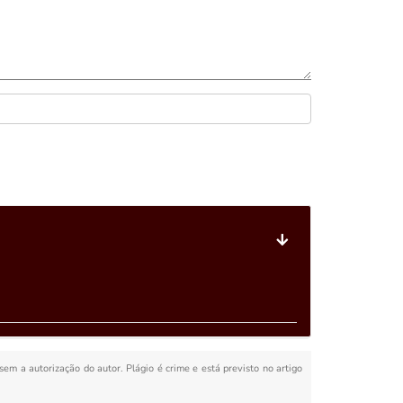
 sem a autorização do autor. Plágio é crime e está previsto no artigo