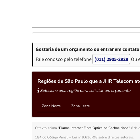
Gostaria de um orçamento ou entrar em contato 
Fale conosco pelo telefone
(011) 2905-2928
Ou 
Regiões de São Paulo que a JHR Telecom ate
Selecione uma região para solicitar um orçamento
Zona Norte
Zona Leste
O texto acima "
Planos Internet Fibra Óptica na Cachoeirinha
" é de 
184 do Código Penal. –
Lei n° 9.610-98 sobre direitos autorais
.