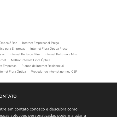
 Óptica é Boa
Internet Empresarial Preço
tica para Empresas
Internet Fibra Óptica Preço
esas
Internet Perto de Mim
Internet Próximo a Mim
ernet
Melhor Internet Fibra Óptica
ara Empresas
Planos de Internet Residencial
ternet Fibra Óptica
Provedor de Internet no meu CEP
ONTATO
ntre em contato conosco e descubra como
ossas soluções personalizadas podem ajudar a