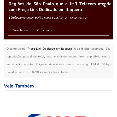
Regiões de São Paulo que a JHR Telecom atende
com Preço Link Dedicado em Itaquera
Selecione uma região para solicitar um orçamento
Zona Norte
Zona Leste
O texto acima "
Preço Link Dedicado em Itaquera
" é de direito reservado. Sua
reprodução, parcial ou total, mesmo citando nossos links, é proibida sem a
autorização do autor. Plágio é crime e está previsto no artigo 184 do Código
Penal. –
Lei n° 9.610-98 sobre direitos autorais
.
Veja Também