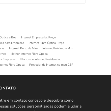
 Óptica é Boa
Internet Empresarial Preço
tica para Empresas
Internet Fibra Óptica Preço
esas
Internet Perto de Mim
Internet Próximo a Mim
ernet
Melhor Internet Fibra Óptica
ara Empresas
Planos de Internet Residencial
ternet Fibra Óptica
Provedor de Internet no meu CEP
ONTATO
ntre em contato conosco e descubra como
ossas soluções personalizadas podem ajudar a