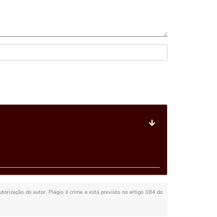
utorização do autor. Plágio é crime e está previsto no artigo 184 do