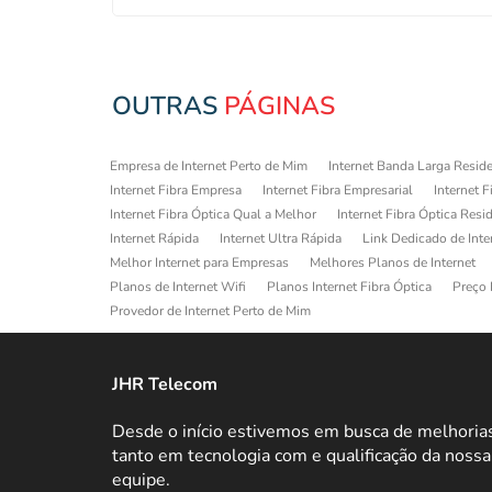
OUTRAS
PÁGINAS
Empresa de Internet Perto de Mim
Internet Banda Larga Reside
Internet Fibra Empresa
Internet Fibra Empresarial
Internet F
Internet Fibra Óptica Qual a Melhor
Internet Fibra Óptica Resi
Internet Rápida
Internet Ultra Rápida
Link Dedicado de Inte
Melhor Internet para Empresas
Melhores Planos de Internet
Planos de Internet Wifi
Planos Internet Fibra Óptica
Preço 
Provedor de Internet Perto de Mim
JHR Telecom
Desde o início estivemos em busca de melhoria
tanto em tecnologia com e qualificação da nossa
equipe.