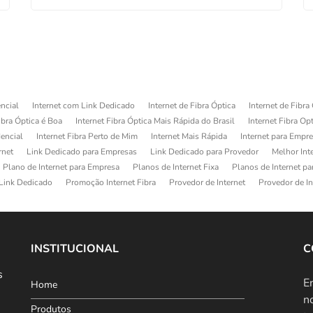
ncial
Internet com Link Dedicado
Internet de Fibra Óptica
Internet de Fibra
ibra Óptica é Boa
Internet Fibra Óptica Mais Rápida do Brasil
Internet Fibra Op
dencial
Internet Fibra Perto de Mim
Internet Mais Rápida
Internet para Empr
rnet
Link Dedicado para Empresas
Link Dedicado para Provedor
Melhor Int
Plano de Internet para Empresa
Planos de Internet Fixa
Planos de Internet p
Link Dedicado
Promoção Internet Fibra
Provedor de Internet
Provedor de In
INSTITUCIONAL
C
s
E
Home
n
Produtos