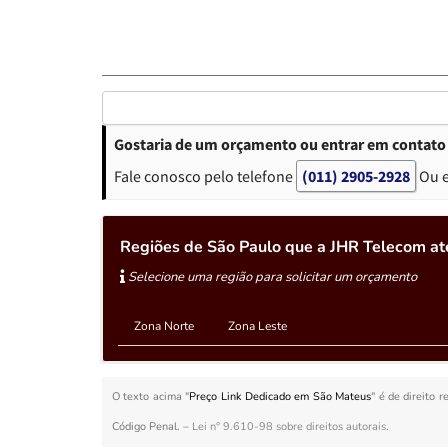
Gostaria de um orçamento ou entrar em contato
Fale conosco pelo telefone
(011) 2905-2928
Ou 
Regiões de São Paulo que a JHR Telecom a
Selecione uma região para solicitar um orçamento
Zona Norte
Zona Leste
O texto acima "
Preço Link Dedicado em São Mateus
" é de direito 
Código Penal. –
Lei n° 9.610-98 sobre direitos autorais
.