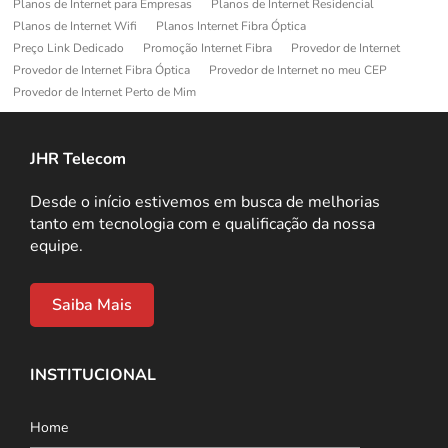
Planos de Internet para Empresas
Planos de Internet Residencial
Planos de Internet Wifi
Planos Internet Fibra Óptica
Preço Link Dedicado
Promoção Internet Fibra
Provedor de Internet
Provedor de Internet Fibra Óptica
Provedor de Internet no meu CEP
Provedor de Internet Perto de Mim
JHR Telecom
Desde o início estivemos em busca de melhorias
tanto em tecnologia com e qualificação da nossa
equipe.
Saiba Mais
INSTITUCIONAL
Home