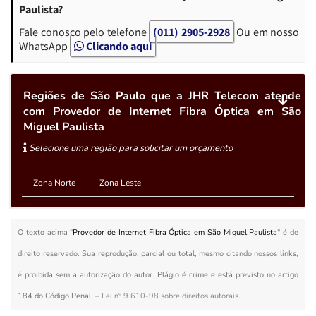
Paulista?
Fale conosco pelo telefone
(011) 2905-2928
Ou em nosso
WhatsApp
Clicando aqui
Regiões de São Paulo que a JHR Telecom atende
com Provedor de Internet Fibra Óptica em São
Miguel Paulista
Selecione uma região para solicitar um orçamento
Zona Norte
Zona Leste
O texto acima "
Provedor de Internet Fibra Óptica em São Miguel Paulista
" é de
direito reservado. Sua reprodução, parcial ou total, mesmo citando nossos links,
é proibida sem a autorização do autor. Plágio é crime e está previsto no artigo
184 do Código Penal. –
Lei n° 9.610-98 sobre direitos autorais
.