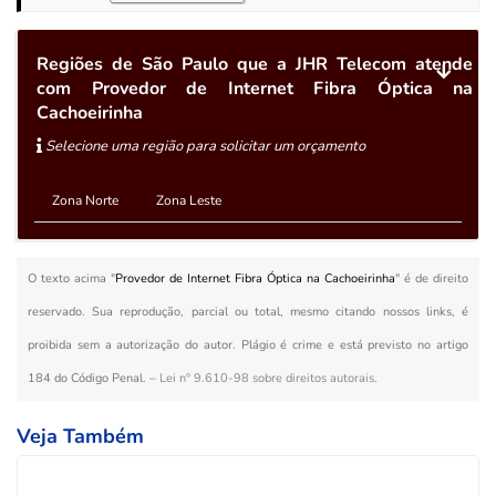
Regiões de São Paulo que a JHR Telecom atende
com Provedor de Internet Fibra Óptica na
Cachoeirinha
Selecione uma região para solicitar um orçamento
Zona Norte
Zona Leste
O texto acima "
Provedor de Internet Fibra Óptica na Cachoeirinha
" é de direito
reservado. Sua reprodução, parcial ou total, mesmo citando nossos links, é
proibida sem a autorização do autor. Plágio é crime e está previsto no artigo
184 do Código Penal. –
Lei n° 9.610-98 sobre direitos autorais
.
Veja Também