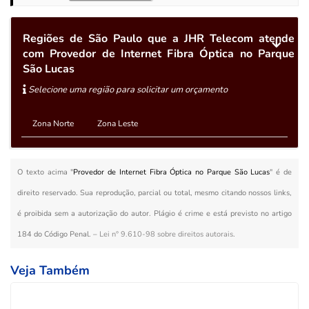
Regiões de São Paulo que a JHR Telecom atende
com Provedor de Internet Fibra Óptica no Parque
São Lucas
Selecione uma região para solicitar um orçamento
Zona Norte
Zona Leste
O texto acima "
Provedor de Internet Fibra Óptica no Parque São Lucas
" é de
direito reservado. Sua reprodução, parcial ou total, mesmo citando nossos links,
é proibida sem a autorização do autor. Plágio é crime e está previsto no artigo
184 do Código Penal. –
Lei n° 9.610-98 sobre direitos autorais
.
Veja Também