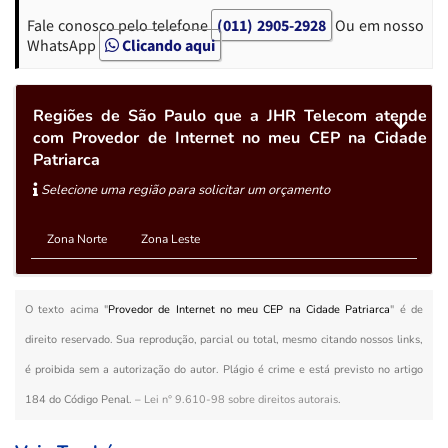
Fale conosco pelo telefone
(011) 2905-2928
Ou em nosso
WhatsApp
Clicando aqui
Regiões de São Paulo que a JHR Telecom atende
com Provedor de Internet no meu CEP na Cidade
Patriarca
Selecione uma região para solicitar um orçamento
Zona Norte
Zona Leste
O texto acima "
Provedor de Internet no meu CEP na Cidade Patriarca
" é de
direito reservado. Sua reprodução, parcial ou total, mesmo citando nossos links,
é proibida sem a autorização do autor. Plágio é crime e está previsto no artigo
184 do Código Penal. –
Lei n° 9.610-98 sobre direitos autorais
.