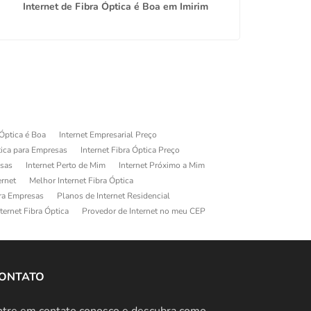
Internet de Fibra Óptica é Boa em Imirim
 Óptica é Boa
Internet Empresarial Preço
tica para Empresas
Internet Fibra Óptica Preço
esas
Internet Perto de Mim
Internet Próximo a Mim
ernet
Melhor Internet Fibra Óptica
ara Empresas
Planos de Internet Residencial
ternet Fibra Óptica
Provedor de Internet no meu CEP
ONTATO