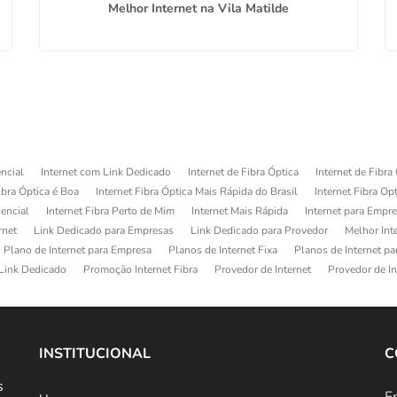
Melhor Internet na Vila Matilde
ncial
Internet com Link Dedicado
Internet de Fibra Óptica
Internet de Fibra
ibra Óptica é Boa
Internet Fibra Óptica Mais Rápida do Brasil
Internet Fibra Op
dencial
Internet Fibra Perto de Mim
Internet Mais Rápida
Internet para Empr
rnet
Link Dedicado para Empresas
Link Dedicado para Provedor
Melhor Int
Plano de Internet para Empresa
Planos de Internet Fixa
Planos de Internet p
Link Dedicado
Promoção Internet Fibra
Provedor de Internet
Provedor de In
INSTITUCIONAL
C
s