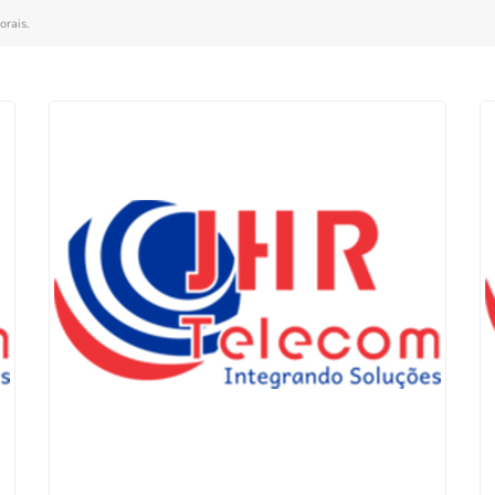
orais
.