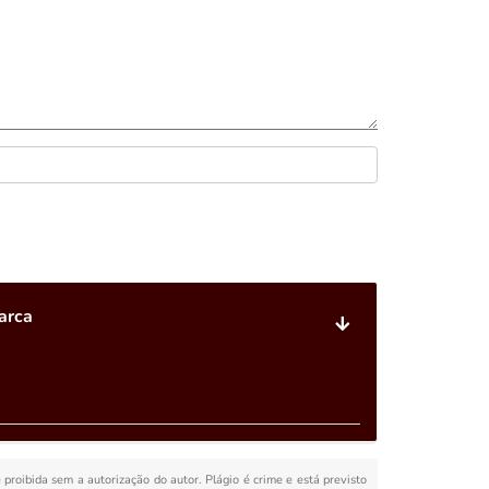
arca
é proibida sem a autorização do autor. Plágio é crime e está previsto