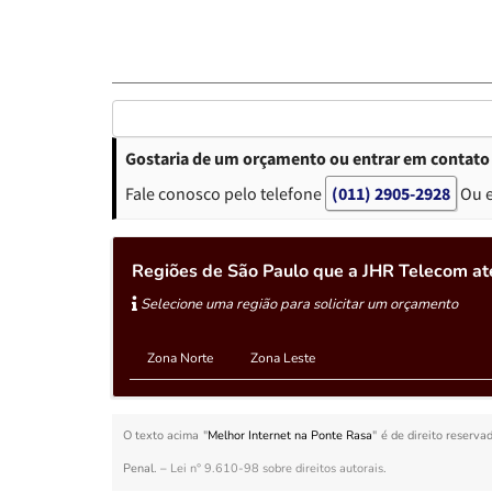
Gostaria de um orçamento ou entrar em contato 
Fale conosco pelo telefone
(011) 2905-2928
Ou 
Regiões de São Paulo que a JHR Telecom at
Selecione uma região para solicitar um orçamento
Zona Norte
Zona Leste
O texto acima "
Melhor Internet na Ponte Rasa
" é de direito reserva
Penal. –
Lei n° 9.610-98 sobre direitos autorais
.