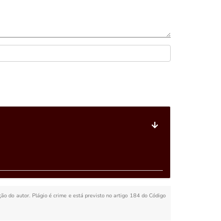
ação do autor. Plágio é crime e está previsto no artigo 184 do Código