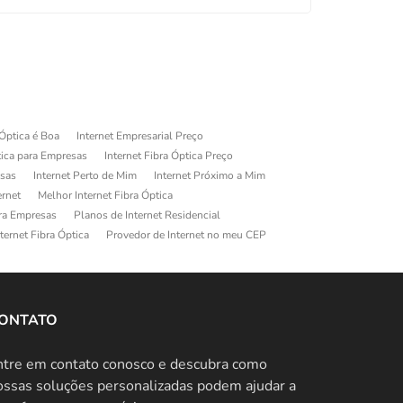
 Óptica é Boa
Internet Empresarial Preço
tica para Empresas
Internet Fibra Óptica Preço
esas
Internet Perto de Mim
Internet Próximo a Mim
ernet
Melhor Internet Fibra Óptica
ara Empresas
Planos de Internet Residencial
ternet Fibra Óptica
Provedor de Internet no meu CEP
ONTATO
ntre em contato conosco e descubra como
ossas soluções personalizadas podem ajudar a