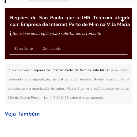
Regiões de São Paulo que a JHR Telecom atende
com Empresa de Internet Perto de Mim na Vila Maria
Selecione uma região para solicitar um orçamento
Zona Norte
Zona Leste
O texto acima "
Empresa de Internet Perto de Mim na Vila Maria
" é de direito
reservado. Sua reprodução, parcial ou total, mesmo citando nossos links, é
proibida sem a autorização do autor. Plágio é crime e está previsto no artigo
184 do Código Penal. –
Lei n° 9.610-98 sobre direitos autorais
.
Veja Também