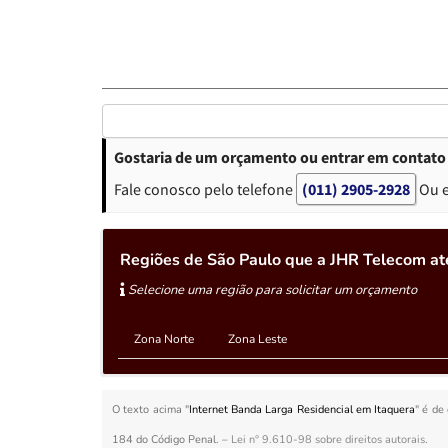
Gostaria de um orçamento ou entrar em contato 
Fale conosco pelo telefone
(011) 2905-2928
Ou 
Regiões de São Paulo que a JHR Telecom at
Selecione uma região para solicitar um orçamento
Zona Norte
Zona Leste
O texto acima "
Internet Banda Larga Residencial em Itaquera
" é de
184 do Código Penal. –
Lei n° 9.610-98 sobre direitos autorais
.