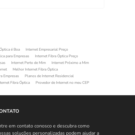
 Óptica é Boa
Internet Empresarial Preço
tica para Empresas
Internet Fibra Óptica Preço
esas
Internet Perto de Mim
Internet Próximo a Mim
ernet
Melhor Internet Fibra Óptica
ara Empresas
Planos de Internet Residencial
ternet Fibra Óptica
Provedor de Internet no meu CEP
ONTATO
ntre em contato conosco e descubra como
ossas soluções personalizadas podem ajudar a