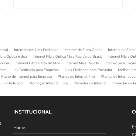
ncial
Internet com Link Dedicado
Internet de Fibra Óptica
Internet de Fibra
ibra Óptica é Boa
Internet Fibra Óptica Mais Rápida do Brasil
Internet Fibra Op
dencial
Internet Fibra Perto de Mim
Internet Mais Rápida
Internet para Empr
rnet
Link Dedicado para Empresas
Link Dedicado para Provedor
Melhor Int
Plano de Internet para Empresa
Planos de Internet Fixa
Planos de Internet p
Link Dedicado
Promoção Internet Fibra
Provedor de Internet
Provedor de In
INSTITUCIONAL
C
s
E
Home
n