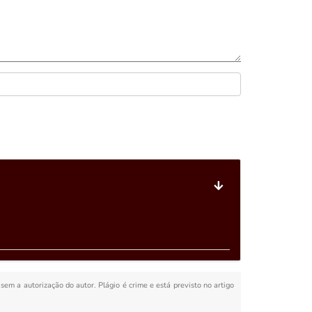
 sem a autorização do autor. Plágio é crime e está previsto no artigo