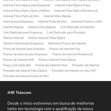
Internet Fibra Optica para Empresas
Internet Fibra Óptica Preço
Internet Fibra Óptica Qual a Melhor
Internet Fibra Óptica Residencial
Internet Fibra Perto de Mim
Internet Mais Rápida
Internet para Empresas
Internet Perto de Mim
Internet Próximo a Mim
Internet Rápida
Internet Ultra Rápida
Link Dedicado de Internet
Link Dedicado para Empresas
Link Dedicado para Provedor
Melhor Internet
Melhor Internet Fibra Óptica
Melhor Internet para Empresas
Melhores Planos de Internet
Plano de Internet para Empresa
Planos de Internet Fixa
Planos de Internet para Empresas
Planos de Internet Residencial
Planos de Internet Wifi
Planos Internet Fibra Óptica
Preço Link Dedicado
Promoção Internet Fibra
Provedor de Internet
Provedor de Internet Fibra Óptica
Provedor de Internet no meu CEP
Provedor de Internet Perto de Mim
JHR Telecom
Desde o início estivemos em busca de melhorias
tanto em tecnologia com e qualificação da nossa