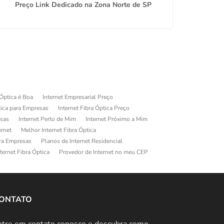
Preço Link Dedicado na Zona Norte de SP
Preço
 Óptica é Boa
Internet Empresarial Preço
tica para Empresas
Internet Fibra Óptica Preço
esas
Internet Perto de Mim
Internet Próximo a Mim
ernet
Melhor Internet Fibra Óptica
ara Empresas
Planos de Internet Residencial
ternet Fibra Óptica
Provedor de Internet no meu CEP
ONTATO