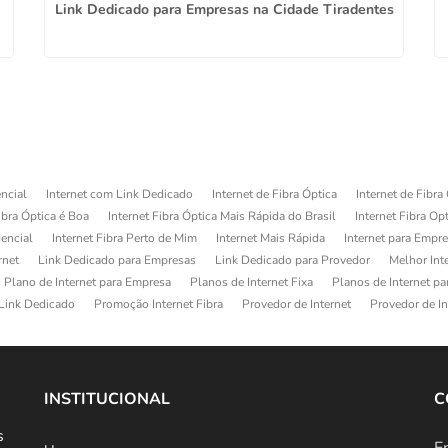
Link Dedicado para Empresas na Cidade Tiradentes
ncial
Internet com Link Dedicado
Internet de Fibra Óptica
Internet de Fibra
ibra Óptica é Boa
Internet Fibra Óptica Mais Rápida do Brasil
Internet Fibra Op
dencial
Internet Fibra Perto de Mim
Internet Mais Rápida
Internet para Empr
rnet
Link Dedicado para Empresas
Link Dedicado para Provedor
Melhor Int
Plano de Internet para Empresa
Planos de Internet Fixa
Planos de Internet p
Link Dedicado
Promoção Internet Fibra
Provedor de Internet
Provedor de In
INSTITUCIONAL
C
s