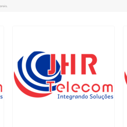
orais
.