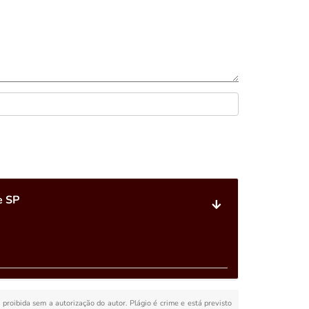
e SP
é proibida sem a autorização do autor. Plágio é crime e está previsto