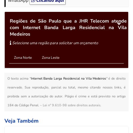
Regiões de São Paulo que a JHR Telecom atende
com Internet Banda Larga Residencial na Vila
Medeiros
Selecione uma região para solicitar um orçamento
Zona Norte
Zona Leste
O texto acima "
Internet Banda Larga Residencial na Vila Medeiros
" é de direito
reservado. Sua reprodução, parcial ou total, mesmo citando nossos links, é
proibida sem a autorização do autor. Plágio é crime e está previsto no artigo
184 do Código Penal. –
Lei n° 9.610-98 sobre direitos autorais
.
Veja Também