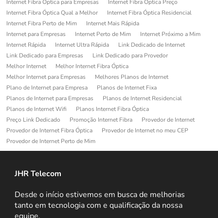
Internet Fibra Optica para Empresas
Internet Fibra Óptica Preço
Internet Fibra Óptica Qual a Melhor
Internet Fibra Óptica Residencial
Internet Fibra Perto de Mim
Internet Mais Rápida
Internet para Empresas
Internet Perto de Mim
Internet Próximo a Mim
Internet Rápida
Internet Ultra Rápida
Link Dedicado de Internet
Link Dedicado para Empresas
Link Dedicado para Provedor
Melhor Internet
Melhor Internet Fibra Óptica
Melhor Internet para Empresas
Melhores Planos de Internet
Plano de Internet para Empresa
Planos de Internet Fixa
Planos de Internet para Empresas
Planos de Internet Residencial
Planos de Internet Wifi
Planos Internet Fibra Óptica
Preço Link Dedicado
Promoção Internet Fibra
Provedor de Internet
Provedor de Internet Fibra Óptica
Provedor de Internet no meu CEP
Provedor de Internet Perto de Mim
JHR Telecom
Desde o início estivemos em busca de melhorias
tanto em tecnologia com e qualificação da nossa
equipe.