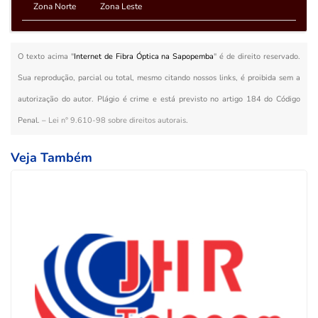
Zona Norte
Zona Leste
O texto acima "
Internet de Fibra Óptica na Sapopemba
" é de direito reservado.
Sua reprodução, parcial ou total, mesmo citando nossos links, é proibida sem a
autorização do autor. Plágio é crime e está previsto no artigo 184 do Código
Penal. –
Lei n° 9.610-98 sobre direitos autorais
.
Veja Também