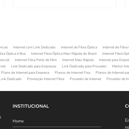
ncial
Internet com Link Dedicado
Internet de Fibra Óptica
Internet de Fibra
ibra Óptica é Boa
Internet Fibra Óptica Mais Rápida do Brasil
Internet Fibra Op
dencial
Internet Fibra Perto de Mim
Internet Mais Rápida
Internet para Empr
rnet
Link Dedicado para Empresas
Link Dedicado para Provedor
Melhor Int
Plano de Internet para Empresa
Planos de Internet Fixa
Planos de Internet p
Link Dedicado
Promoção Internet Fibra
Provedor de Internet
Provedor de In
INSTITUCIONAL
C
s
E
Home
n