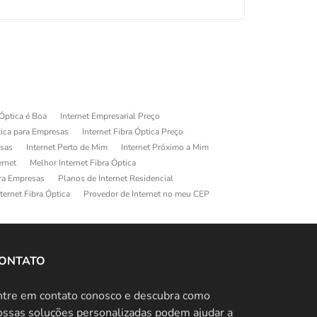
 Óptica é Boa
Internet Empresarial Preço
tica para Empresas
Internet Fibra Óptica Preço
esas
Internet Perto de Mim
Internet Próximo a Mim
ernet
Melhor Internet Fibra Óptica
ara Empresas
Planos de Internet Residencial
ternet Fibra Óptica
Provedor de Internet no meu CEP
ONTATO
ntre em contato conosco e descubra como
ossas soluções personalizadas podem ajudar a