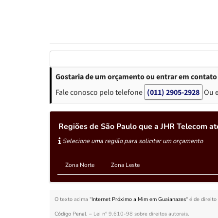
Gostaria de um orçamento ou entrar em contato
Fale conosco pelo telefone
(011) 2905-2928
Ou 
Regiões de São Paulo que a JHR Telecom a
Selecione uma região para solicitar um orçamento
Zona Norte
Zona Leste
O texto acima "
Internet Próximo a Mim em Guaianazes
" é de direit
Código Penal. –
Lei n° 9.610-98 sobre direitos autorais
.