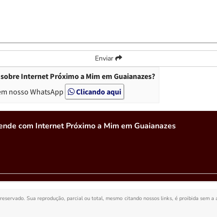
Enviar
 sobre Internet Próximo a Mim em Guaianazes?
em nosso WhatsApp
Clicando aqui
tende com Internet Próximo a Mim em Guaianazes
o reservado. Sua reprodução, parcial ou total, mesmo citando nossos links, é proibida sem a 