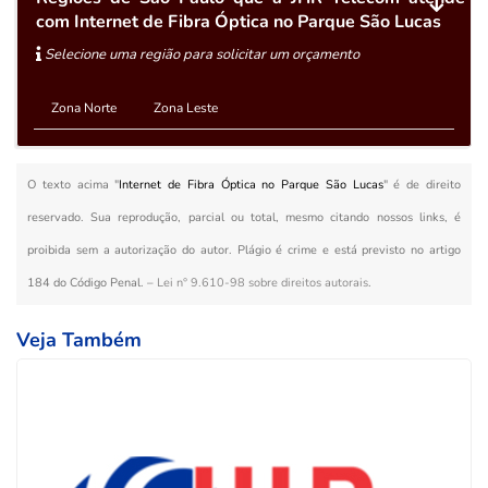
com Internet de Fibra Óptica no Parque São Lucas
Selecione uma região para solicitar um orçamento
Zona Norte
Zona Leste
O texto acima "
Internet de Fibra Óptica no Parque São Lucas
" é de direito
reservado. Sua reprodução, parcial ou total, mesmo citando nossos links, é
proibida sem a autorização do autor. Plágio é crime e está previsto no artigo
184 do Código Penal. –
Lei n° 9.610-98 sobre direitos autorais
.
Veja Também