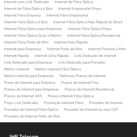
Internet com Link Dedicado
Internet de Fibra Óptica
Internet de Fibra Óptica é Boa
Internet Empresarial Preço
Internet Fibra Empresa
Internet Fibra Empresarial
Internet Fibra Óptica é Boa
Internet Fibra Óptica Mais Rápida do Brasil
Internet Fibra Optica para Empresas
Internet Fibra Óptica Preço
Internet Fibra Óptica Qual a Melhor
Internet Fibra Óptica Residencial
Internet Fibra Perto de Mim
Internet Mais Rápida
Internet para Empresas
Internet Perto de Mim
Internet Próximo a Mim
Internet Rápida
Internet Ultra Rápida
Link Dedicado de Internet
Link Dedicado para Empresas
Link Dedicado para Provedor
Melhor Internet
Melhor Internet Fibra Óptica
Melhor Internet para Empresas
Melhores Planos de Internet
Plano de Internet para Empresa
Planos de Internet Fixa
Planos de Internet para Empresas
Planos de Internet Residencial
Planos de Internet Wifi
Planos Internet Fibra Óptica
Preço Link Dedicado
Promoção Internet Fibra
Provedor de Internet
Provedor de Internet Fibra Óptica
Provedor de Internet no meu CEP
Provedor de Internet Perto de Mim
JHR Telecom